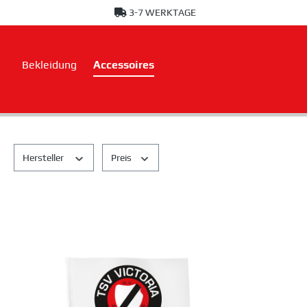
3-7 WERKTAGE
springen
Zur Hauptnavigation springen
Bekleidung
Accessoires
Hersteller
Preis