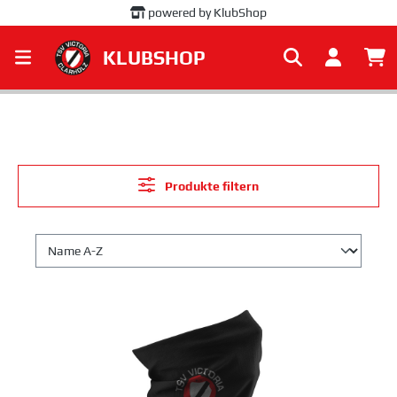
powered by KlubShop
alt springen
KLUBSHOP
Produkte filtern