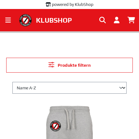
powered by KlubShop
alt springen
KLUBSHOP
Produkte filtern