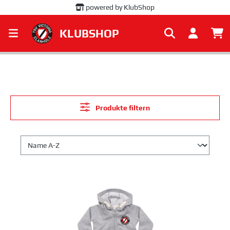
powered by KlubShop
alt springen
KLUBSHOP
Produkte filtern