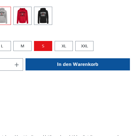
L
M
S
XL
XXL
In den Warenkorb