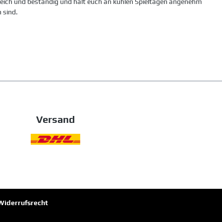
 weich und beständig und hält euch an kühlen Spieltagen angenehm
 sind.
Versand
Widerrufsrecht