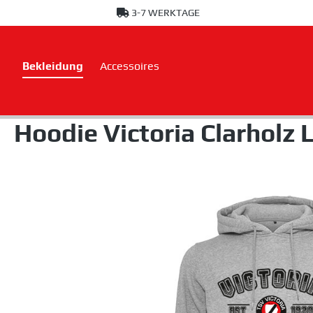
3-7 WERKTAGE
springen
Zur Hauptnavigation springen
Bekleidung
Accessoires
Hoodie Victoria Clarholz L
Bildergalerie überspringen