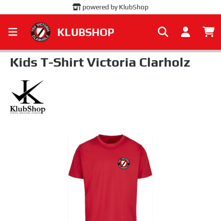
powered by KlubShop
alt springen
KLUBSHOP
Kids T-Shirt Victoria Clarholz
Bildergalerie überspringen