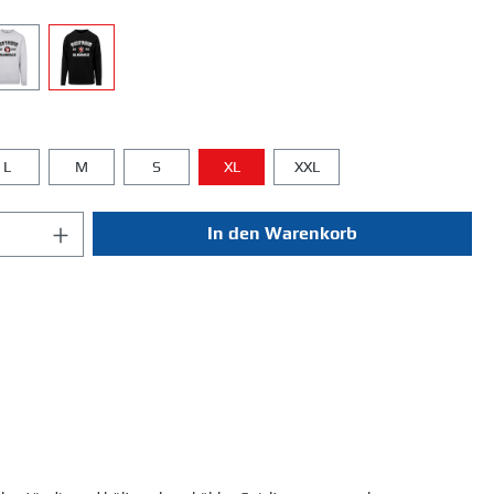
L
M
S
XL
XXL
In den Warenkorb