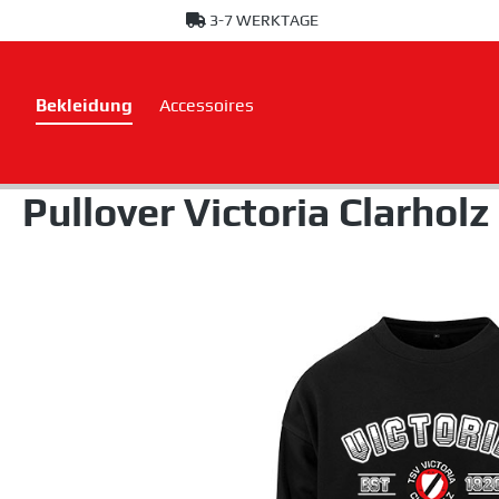
3-7 WERKTAGE
springen
Zur Hauptnavigation springen
Bekleidung
Accessoires
Pullover Victoria Clarholz
Bildergalerie überspringen